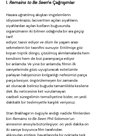
I.
Remains to Be Seen
’e Çağrışımlar
Hasara uğratılmış akışkan imgelemlerin
idiyosenkrazisi, lacivertten açılan siyahların,
siyahlardan açılan kızılların buğusunda,
organizmanın iki bilinen odağında bir ara geçişi
tarif
ediyor, tasvir ediyor ve ölüm ile yaşam arası
sekmelerin bir tasnifini sunuyor. Eritilmişe göz
kırpan triptik döngü, çözülmüş alımlamalarda hem
kendisini hem de bizi paramparça ediyor
bir anlamda. Ve yine bir anlamda, filmin ilk
saniyelerinde gözü uyuşturacak estetizmle
parlayan halojenürün kırılganlığı nefesimizi parça
parça kesiyor, öngörülemeyen bir zamanda
ait olunacak belirsiz buğuda tamamlılıkla kesilene
dek. Bu neticesine ket vurulamayan
cazibeli süregelimin temsiliyetine bizler, on yedi
dakikalık bir teslimiyetle karşılık veriyoruz.
Stan Brakhage’ın övgüyle andığı nadide filmlerden
biri
Remains to Be Seen
: Phil Solomon’un
annesinin anısıyla bütünleşiyor; on yedi dakika on
iki saniye boyunca film tarafından
alıkonulan gözlere, hayatlarında bir noktada terk