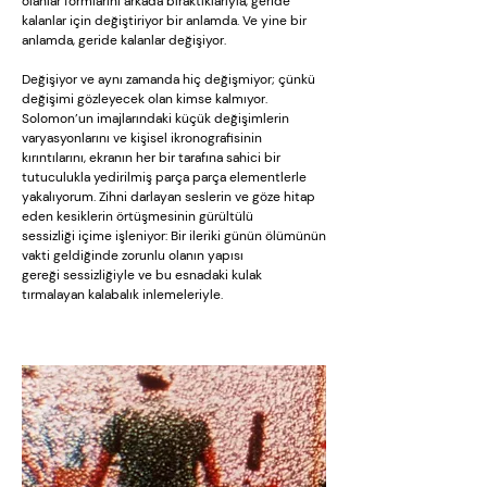
olanlar formlarını arkada bıraktıklarıyla, geride
kalanlar için değiştiriyor bir anlamda. Ve yine bir
anlamda, geride kalanlar değişiyor.
Değişiyor ve aynı zamanda hiç değişmiyor; çünkü
değişimi gözleyecek olan kimse kalmıyor.
Solomon’un imajlarındaki küçük değişimlerin
varyasyonlarını ve kişisel ikronografisinin
kırıntılarını, ekranın her bir tarafına sahici bir
tutuculukla yedirilmiş parça parça elementlerle
yakalıyorum. Zihni darlayan seslerin ve göze hitap
eden kesiklerin örtüşmesinin gürültülü
sessizliği içime işleniyor: Bir ileriki günün ölümünün
vakti geldiğinde zorunlu olanın yapısı
gereği sessizliğiyle ve bu esnadaki kulak
tırmalayan kalabalık inlemeleriyle.