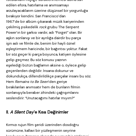
edilen efora, hatırlama ve anımsamayı
arzulayacaklarım üzerine düşünsel bir yorgunluğa
bırakıyor kendini. San Francisco’dan
1967’de bir albüm çıkararak müzik kariyerinden
çekilmiş psikedelik
rock
grubu The Serpent
Power’ın bir şarkısı vardır, adı “Forget” olan. Bir
aşkın sonlanışı ve bir ayrılığa dairdir bu parça
işin aslı ve filmle de, benim bir hayli öznel
eşleştirmem haricinde, bir bağıntısı yoktur. Fakat
bir söz geçer ki parça boyunca, katiyen öylesine
gelip geçmez. Bu söz konusu yazının
eşelediği bütün bağlamın aksine o, öylece gelip
geçenlerden değildir. İnsana dokunur ve
dokundukça, dillendirildikçe parçalar insanı bu söz.
Hem
Remains to Be Seen
’den geriye
bırakılanları anımsatır hem de bunların filmin
sonlanışıyla beraber zihindeki çağrışımlarını
seslendirir: “Unutacağımı hatırlar mıyım?”
II.
A Silent Day
’e Kısa Değinimler
Kırmızı rujun film şeridi üzerinden dosdoğru
sürümüne, kallavi bir yüzleşmenin seyrine