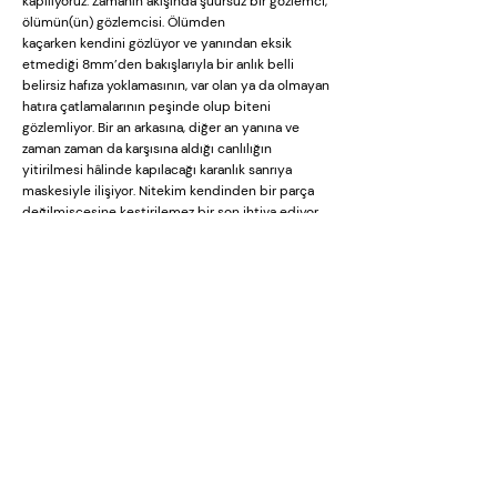
kapılıyoruz. Zamanın akışında şuursuz bir gözlemci,
ölümün(ün) gözlemcisi. Ölümden
kaçarken kendini gözlüyor ve yanından eksik
etmediği 8mm’den bakışlarıyla bir anlık belli
belirsiz hafıza yoklamasının, var olan ya da olmayan
hatıra çatlamalarının peşinde olup biteni
gözlemliyor. Bir an arkasına, diğer an yanına ve
zaman zaman da karşısına aldığı canlılığın
yitirilmesi hâlinde kapılacağı karanlık sanrıya
maskesiyle ilişiyor. Nitekim kendinden bir parça
değilmişçesine kestirilemez bir son ihtiva ediyor
bütün bu kamerasıyla turlamaları.
Gördüklerinin çektiklerinden çekip çıkarılmış yarı-
kurgusal bir parça olup olmadığı
kuşkusunda, bilinçaltına özün yitiminin girmesinin
ardından gerçeklik ile gerçeklikten
sayılmayanın izini sürüyor.