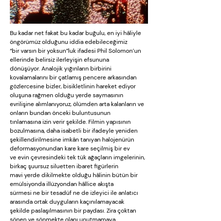
Bu kadar net fakat bu kadar buğulu, en iyi hâliyle
öngörümüz olduğunu iddia edebileceğimiz
“bir varsın bir yoksun”luk ifadesi Phil Solomon’un
ellerinde belirsiz ilerleyişin efsununa
dönüşüyor. Analojik yığınların birbirini
kovalamalarını bir çatlamış pencere arkasından
gözlercesine bizler, bisikletlinin hareket ediyor
oluşuna rağmen olduğu yerde saymasının
evrilişine alımlanıyoruz, ölümden arta kalanların ve
onların bundan önceki buluntusunun
tınlamasına izin verir şekilde. Filmin yapısının
bozulmasına, daha isabetli bir ifadeyle yeniden
şekillendirilmesine imkân tanıyan halojenürün
deformasyonundan kare kare seçilmiş bir ev
ve evin çevresindeki tek tük ağaçların imgelerinin,
birkaç şuursuz siluetten ibaret figürlerin
mavi yerde dikilmekte olduğu hâlinin bütün bir
emülsiyonda illüzyondan hâllice akışta
sürmesi ne bir tesadüf ne de izleyici ile anlatıcı
arasında ortak duyguların kaçınılamayacak
şekilde paslaşılmasının bir paydası. Zira çoktan
sönen ve sönmekte olanı unutmamaya