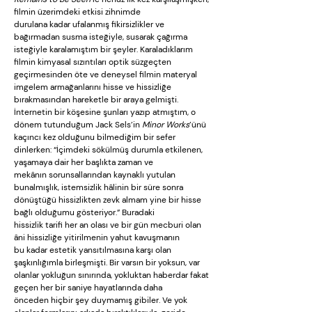
filmin üzerimdeki etkisi zihnimde
durulana kadar ufalanmış fikirsizlikler ve
bağırmadan susma isteğiyle, susarak çağırma
isteğiyle karalamıştım bir şeyler. Karaladıklarım
filmin kimyasal sızıntıları optik süzgeçten
geçirmesinden öte ve deneysel filmin materyal
imgelem armağanlarını hisse ve hissizliğe
bırakmasından hareketle bir araya gelmişti.
İnternetin bir köşesine şunları yazıp atmıştım, o
dönem tutunduğum Jack Sels’in
Minor Works
’ünü
kaçıncı kez olduğunu bilmediğim bir sefer
dinlerken: “İçimdeki sökülmüş durumla etkilenen,
yaşamaya dair her başlıkta zaman ve
mekânın sorunsallarından kaynaklı yutulan
bunalmışlık, istemsizlik hâlinin bir süre sonra
dönüştüğü hissizlikten zevk almam yine bir hisse
bağlı olduğumu gösteriyor.” Buradaki
hissizlik tarifi her an olası ve bir gün mecburi olan
âni hissizliğe yitirilmenin yahut kavuşmanın
bu kadar estetik yansıtılmasına karşı olan
şaşkınlığımla birleşmişti. Bir varsın bir yoksun, var
olanlar yokluğun sınırında, yokluktan haberdar fakat
geçen her bir saniye hayatlarında daha
önceden hiçbir şey duymamış gibiler. Ve yok