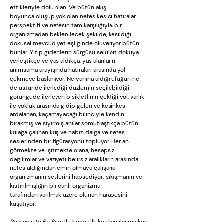
ettikleriyle dolu olan. Ve bütün akış
boyunca oluşup yok olan nefes kesici hatıralar
perspektifi ve nefesin tam karşılığıyla, bir
organizmadan beklenilecek şekilde, kesildiği
dokusal mevcudiyet eşliğinde oluveriyor bütün
bunlar. Yitip gidenlerin sürgüsü selüloit dokuya
yerleştikçe ve yaş aldıkça, yaş alanların
anımsama arayışında hatıraları arasında yol
çekmeye başlanıyor. Ne yanına aldığı ufuğun ne
de üstünde ilerlediği düzlemin seçilebildiği
görüngüde ilerleyen bisikletlinin çektiği yol, varlık
ile yokluk arasında gidip gelen ve kesinkes
ardalanan, kaçamayacağı bilinciyle kendini
bırakmış ve sıyırmış anılar somutlaştıkça bütün
kulağa çalınan kuş ve nabız, dalga ve nefes
seslerinden bir figürasyonu topluyor. Her an
görmekte ve işitmekte olana, hesapsız
dağılımlar ve vaziyeti belirsiz aralıkların arasında
nefes aldığından emin olmaya çalışana
organizmanın seslerini hapsediyor; sıkışmanın ve
kıstırılmışlığın bir canlı organizma
tarafından varılmak üzere olunan harabesini
kuşatıyor.
Remains to Be Seen
’le henüz ilk kez karşılaşmışken,