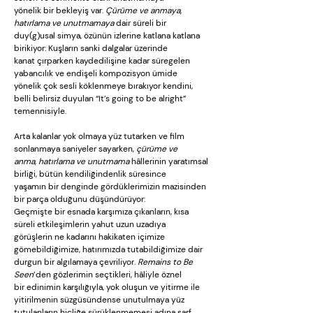
yönelik bir bekleyiş var.
Çürüme ve anmaya,
hatırlama ve unutmamaya
dair süreli bir
duy(g)usal simya, özünün izlerine katlana katlana
birikiyor: Kuşların sanki dalgalar üzerinde
kanat çırparken kaydedilişine kadar süregelen
yabancılık ve endişeli kompozisyon ümide
yönelik çok sesli köklenmeye bırakıyor kendini,
belli belirsiz duyulan “It’s going to be alright”
temennisiyle.
Arta kalanlar yok olmaya yüz tutarken ve film
sonlanmaya saniyeler sayarken,
çürüme ve
anma, hatırlama ve unutmama
hâllerinin yaratımsal
birliği, bütün kendiliğindenlik süresince
yaşamın bir denginde gördüklerimizin mazisinden
bir parça olduğunu düşündürüyor:
Geçmişte bir esnada karşımıza çıkanların, kısa
süreli etkileşimlerin yahut uzun uzadıya
görüşlerin ne kadarını hakikaten içimize
gömebildiğimize, hatırımızda tutabildiğimize dair
durgun bir algılamaya çevriliyor.
Remains to Be
Seen
’den gözlerimin seçtikleri, hâliyle öznel
bir edinimin karşılığıyla, yok oluşun ve yitirme ile
yitirilmenin süzgüsündense unutulmaya yüz
tutulanların hiçliğe sürüklenmemesi adına sarf